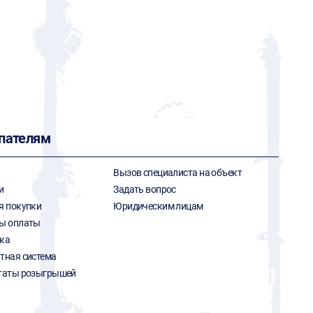
пателям
Вызов специалиста на объект
и
Задать вопрос
я покупки
Юридическим лицам
ы оплаты
ка
тная система
таты розыгрышей