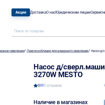
Акции
Доставка
О нас
Юридическим лицам
Сервисн
/
/
азное сверление
Приспособления для алмазного сверления
Насос д/
Насос д/сверл.маши
3270W MESTO
0
0 отзывов
Наличие в магазинах