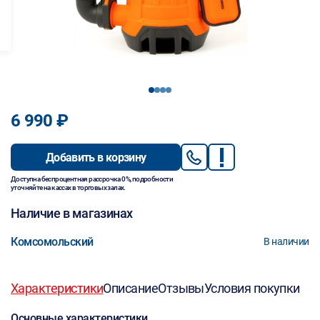
1
2
3
4
6 990 ₽
Добавить в корзину
Доступна беспроцентная рассрочка 0%, подробности
уточняйте на кассах в торговых залах.
Наличие в магазинах
Комсомольский
В наличии
Характеристики
Описание
Отзывы
Условия покупки
Основные характеристики