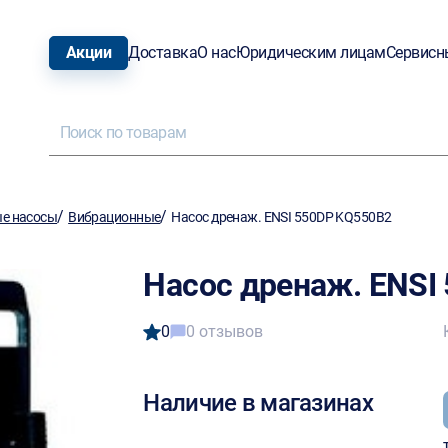
Акции
Доставка
О нас
Юридическим лицам
Сервисн
/
/
е насосы
Вибрационные
Насос дренаж. ENSI 550DP KQ550B2
Насос дренаж. ENSI
0
0 отзывов
Наличие в магазинах