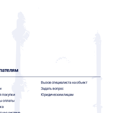
пателям
Вызов специалиста на объект
и
Задать вопрос
я покупки
Юридическим лицам
ы оплаты
ка
тная система