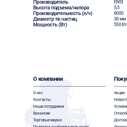
Производитель
ENSI
Высота подъема/напора
5,5
Производительность (л/ч)
8000
Диаметр тв.частиц
30 мм
Мощность (Вт)
550 Вт
О компании
Поку
О нас
Акции
Контакты
Новост
Наши сотрудники
Услови
Вакансии
Способ
Торговые марки
Достав
Политика конфиденциальности
Дискон