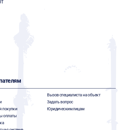
OT
пателям
Вызов специалиста на объект
и
Задать вопрос
я покупки
Юридическим лицам
ы оплаты
ка
тная система