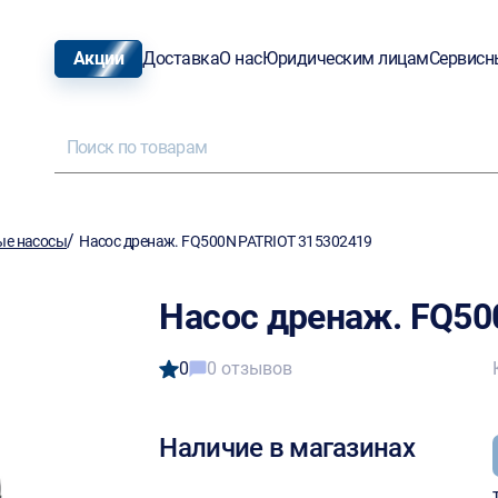
Акции
Доставка
О нас
Юридическим лицам
Сервисн
/
е насосы
Насос дренаж. FQ500N PATRIOT 315302419
Насос дренаж. FQ50
0
0 отзывов
Наличие в магазинах