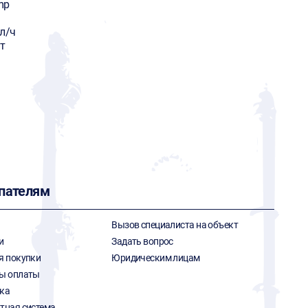
mp
л/ч
т
пателям
Вызов специалиста на объект
и
Задать вопрос
я покупки
Юридическим лицам
ы оплаты
ка
тная система