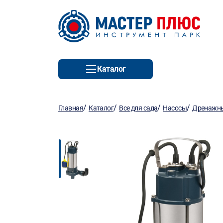
Каталог
/
/
/
/
Главная
Каталог
Все для сада
Насосы
Дренажны