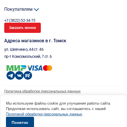
Покупателям
+7 (3822) 52-34-73
Заказать звонок
Адреса магазинов в г. Томск
ул. Шевченко, 44 ст. 46
пр-т Комсомольский, 7 ст. 6
Политика обработки персональных данных
Согласие на обработку персональных данных
Согласие на получение рассылки
Мы используем файлы cookie для улучшения работы сайта.
Продолжая использовать сайт, вы соглашаетесь с нашей
© 1996 - 2026 инструмент парк «Мастер Плюс» Россия, г. Томск, ул. Шевченко, 44 ст. 46, (3822) 52-34-
Политикой обработки персональных данных
.
73 okp@masterplus.tomsk.ru ИП Брусницын Д.Н. ИНН 701700002741
Разработано в Sibcode.team
Понятно