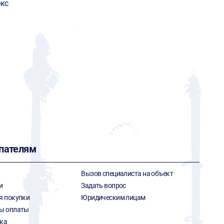
кс
пателям
Вызов специалиста на объект
и
Задать вопрос
я покупки
Юридическим лицам
ы оплаты
ка