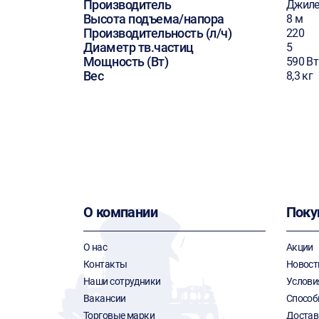
Производитель
Джиле
Высота подъема/напора
8 м
Производительность (л/ч)
220
Диаметр тв.частиц
5
Мощность (Вт)
590 Вт
Вес
8,3 кг
О компании
Поку
О нас
Акции
Контакты
Новост
Наши сотрудники
Услови
Вакансии
Способ
Торговые марки
Достав