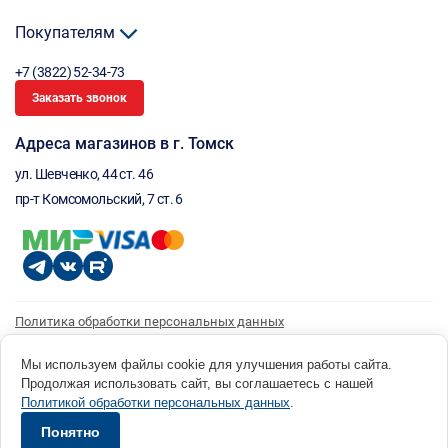
Покупателям
+7 (3822) 52-34-73
Заказать звонок
Адреса магазинов в г. Томск
ул. Шевченко, 44 ст. 46
пр-т Комсомольский, 7 ст. 6
Политика обработки персональных данных
Согласие на обработку персональных данных
Согласие на получение рассылки
Мы используем файлы cookie для улучшения работы сайта.
Продолжая использовать сайт, вы соглашаетесь с нашей
© 1996 - 2026 инструмент парк «Мастер Плюс» Россия, г. Томск, ул. Шевченко, 44 ст. 46, (3822) 52-34-
Политикой обработки персональных данных
.
73 okp@masterplus.tomsk.ru ИП Брусницын Д.Н. ИНН 701700002741
Разработано в Sibcode.team
Понятно