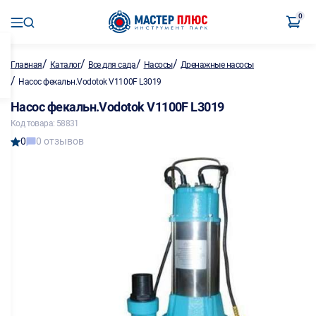
0
/
/
/
/
Главная
Каталог
Все для сада
Насосы
Дренажные насосы
/
Насос фекальн.Vodotok V1100F L3019
Насос фекальн.Vodotok V1100F L3019
Код товара: 58831
0
0 отзывов