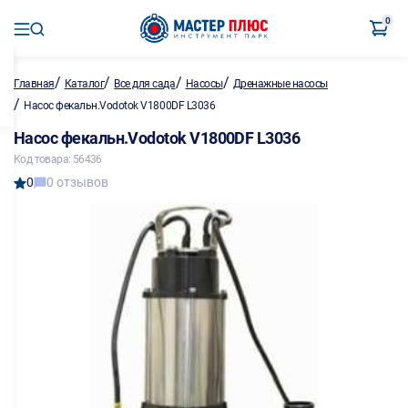
0
/
/
/
/
Главная
Каталог
Все для сада
Насосы
Дренажные насосы
/
Насос фекальн.Vodotok V1800DF L3036
Насос фекальн.Vodotok V1800DF L3036
Код товара: 56436
0
0 отзывов