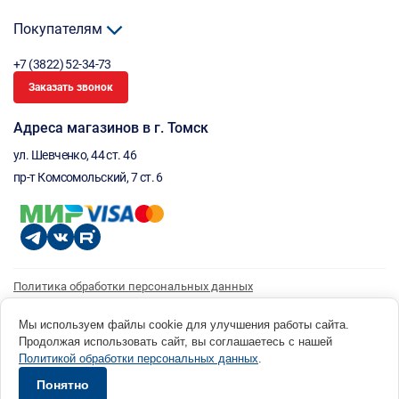
Покупателям
+7 (3822) 52-34-73
Заказать звонок
Адреса магазинов в г. Томск
ул. Шевченко, 44 ст. 46
пр-т Комсомольский, 7 ст. 6
Политика обработки персональных данных
Согласие на обработку персональных данных
Согласие на получение рассылки
Мы используем файлы cookie для улучшения работы сайта.
Продолжая использовать сайт, вы соглашаетесь с нашей
© 1996 - 2026 инструмент парк «Мастер Плюс» Россия, г. Томск, ул. Шевченко, 44 ст. 46, (3822) 52-34-
Политикой обработки персональных данных
.
73 okp@masterplus.tomsk.ru ИП Брусницын Д.Н. ИНН 701700002741
Разработано в Sibcode.team
Понятно