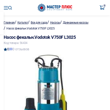
0
/
/
/
/
Главная
Каталог
Все для сада
Насосы
Дренажные насосы
/
Насос фекальн.Vodotok V750F L3025
Насос фекальн.Vodotok V750F L3025
Код товара: 56434
0
0 отзывов