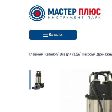
Каталог
/
/
/
/
Главная
Каталог
Все для сада
Насосы
Дренажны