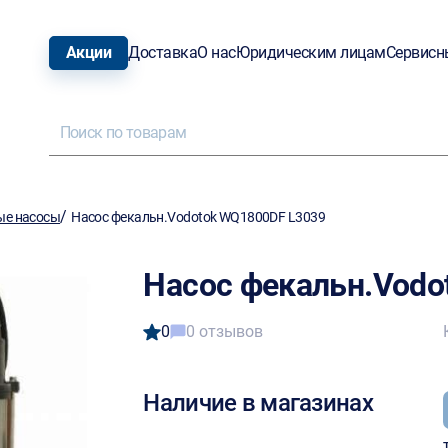
Акции
Доставка
О нас
Юридическим лицам
Сервисн
/
е насосы
Насос фекальн.Vodotok WQ1800DF L3039
Насос фекальн.Vodo
0
0 отзывов
Наличие в магазинах