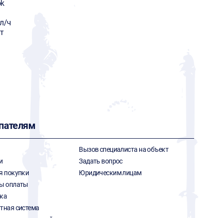
ok
л/ч
т
пателям
Вызов специалиста на объект
и
Задать вопрос
я покупки
Юридическим лицам
ы оплаты
ка
тная система