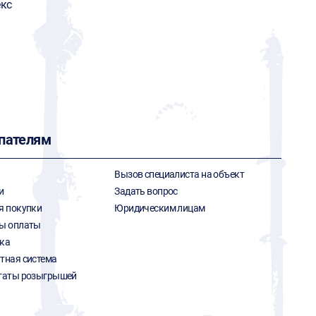
кс
пателям
Вызов специалиста на объект
и
Задать вопрос
я покупки
Юридическим лицам
ы оплаты
ка
тная система
таты розыгрышей