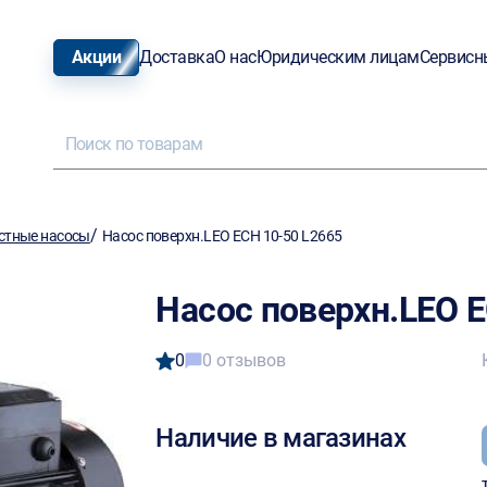
Акции
Доставка
О нас
Юридическим лицам
Сервисн
/
стные насосы
Насос поверхн.LEO ECH 10-50 L2665
Насос поверхн.LEO E
0
0 отзывов
Наличие в магазинах