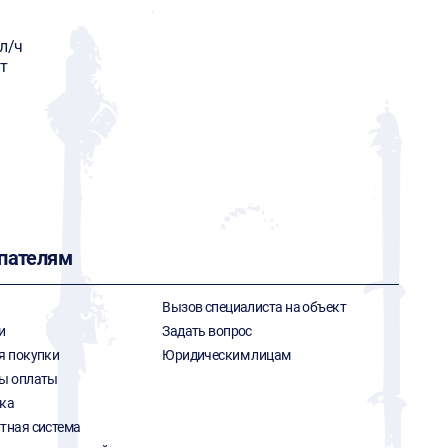
л/ч
т
пателям
Вызов специалиста на объект
и
Задать вопрос
я покупки
Юридическим лицам
ы оплаты
ка
тная система