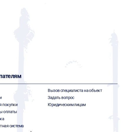
пателям
Вызов специалиста на объект
и
Задать вопрос
я покупки
Юридическим лицам
ы оплаты
ка
тная система