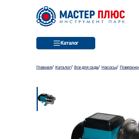
Каталог
/
/
/
/
Главная
Каталог
Все для сада
Насосы
Поверхно