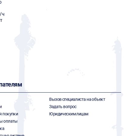
o
/ч
т
пателям
Вызов специалиста на объект
и
Задать вопрос
я покупки
Юридическим лицам
ы оплаты
ка
тная система