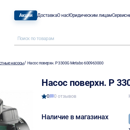
Акции
Доставка
О нас
Юридическим лицам
Сервисн
/
стные насосы
Насос поверхн. P 3300G Metabo 600963000
Насос поверхн. P 33
0
0 отзывов
Наличие в магазинах