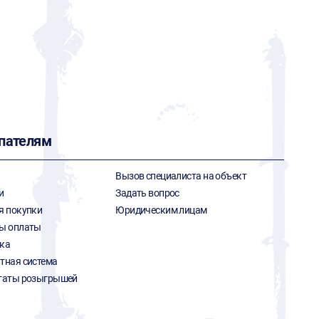
пателям
Вызов специалиста на объект
и
Задать вопрос
я покупки
Юридическим лицам
ы оплаты
ка
тная система
таты розыгрышей