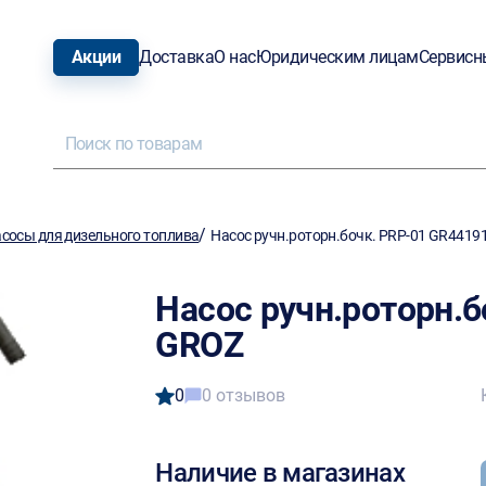
Акции
Доставка
О нас
Юридическим лицам
Сервисн
/
сосы для дизельного топлива
Насос ручн.роторн.бочк. PRP-01 GR4419
Насос ручн.роторн.б
GROZ
0
0 отзывов
Наличие в магазинах