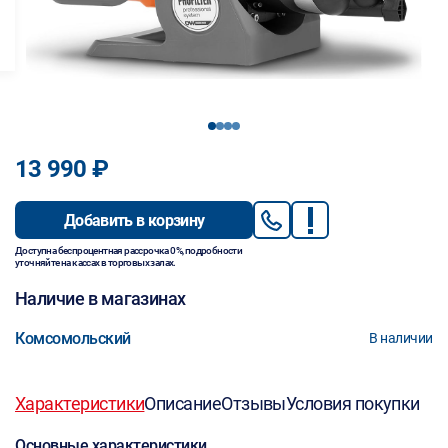
1
2
3
4
13 990 ₽
Добавить в корзину
Доступна беспроцентная рассрочка 0%, подробности
уточняйте на кассах в торговых залах.
Наличие в магазинах
Комсомольский
В наличии
Характеристики
Описание
Отзывы
Условия покупки
Основные характеристики