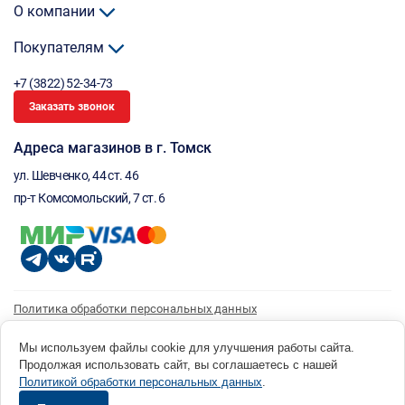
О компании
Покупателям
+7 (3822) 52-34-73
Заказать звонок
Адреса магазинов в г. Томск
ул. Шевченко, 44 ст. 46
пр-т Комсомольский, 7 ст. 6
Политика обработки персональных данных
Согласие на обработку персональных данных
Согласие на получение рассылки
Мы используем файлы cookie для улучшения работы сайта.
Продолжая использовать сайт, вы соглашаетесь с нашей
© 1996 - 2026 инструмент парк «Мастер Плюс» Россия, г. Томск, ул. Шевченко, 44 ст. 46, (3822) 52-34-
Политикой обработки персональных данных
.
73 okp@masterplus.tomsk.ru ИП Брусницын Д.Н. ИНН 701700002741
Разработано в Sibcode.team