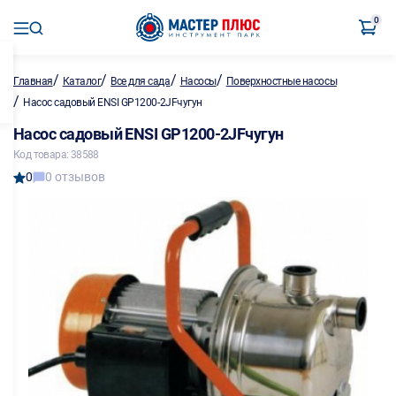
0
/
/
/
/
Главная
Каталог
Все для сада
Насосы
Поверхностные насосы
/
Насос садовый ENSI GP1200-2JFчугун
Насос садовый ENSI GP1200-2JFчугун
Код товара: 38588
0
0 отзывов