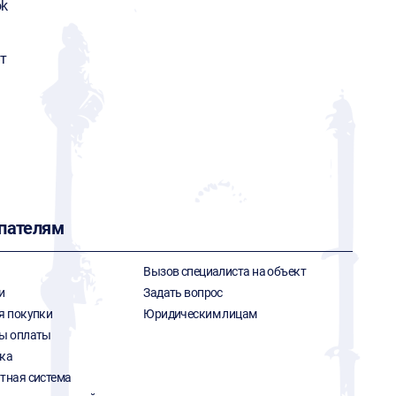
ok
т
пателям
Вызов специалиста на объект
и
Задать вопрос
я покупки
Юридическим лицам
ы оплаты
ка
тная система