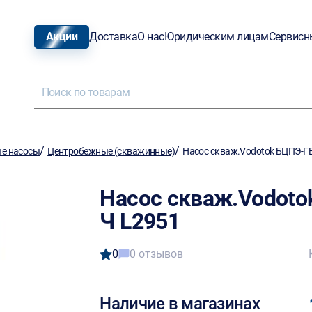
Акции
Доставка
О нас
Юридическим лицам
Сервисн
/
/
е насосы
Центробежные (скважинные)
Насос скваж.Vodotok БЦПЭ-ГВ
Насос скваж.Vodoto
Ч L2951
0
0 отзывов
Наличие в магазинах