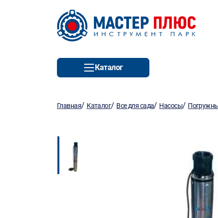
Каталог
/
/
/
/
Главная
Каталог
Все для сада
Насосы
Погружны