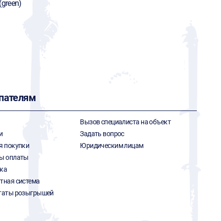
(green)
пателям
Вызов специалиста на объект
и
Задать вопрос
я покупки
Юридическим лицам
ы оплаты
ка
тная система
таты розыгрышей