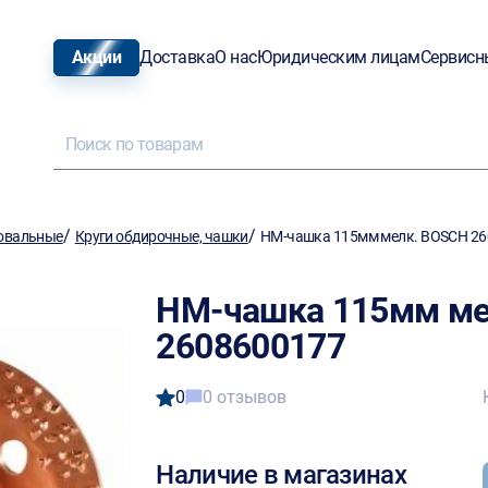
Акции
Доставка
О нас
Юридическим лицам
Сервисн
/
/
овальные
Круги обдирочные, чашки
НМ-чашка 115мм мелк. BOSCH 2
НМ-чашка 115мм ме
2608600177
0
0 отзывов
Наличие в магазинах