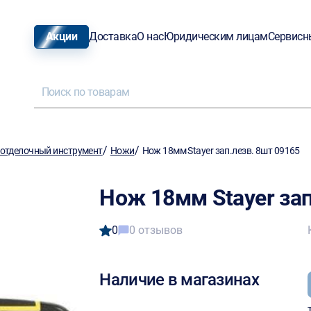
Акции
Доставка
О нас
Юридическим лицам
Сервисн
/
/
отделочный инструмент
Ножи
Нож 18мм Stayer зап.лезв. 8шт 09165
Нож 18мм Stayer зап
0
0 отзывов
Наличие в магазинах