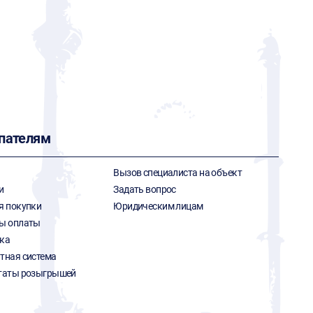
пателям
Вызов специалиста на объект
и
Задать вопрос
я покупки
Юридическим лицам
ы оплаты
ка
тная система
таты розыгрышей