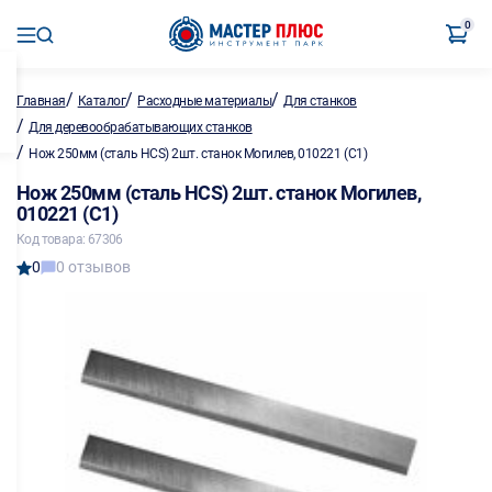
0
/
/
/
Главная
Каталог
Расходные материалы
Для станков
/
Для деревообрабатывающих станков
/
Нож 250мм (сталь HCS) 2шт. станок Могилев, 010221 (С1)
Нож 250мм (сталь HCS) 2шт. станок Могилев,
010221 (С1)
Код товара: 67306
0
0 отзывов