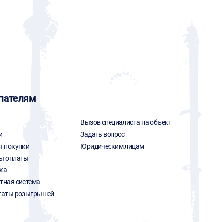
пателям
Вызов специалиста на объект
и
Задать вопрос
я покупки
Юридическим лицам
ы оплаты
ка
тная система
таты розыгрышей