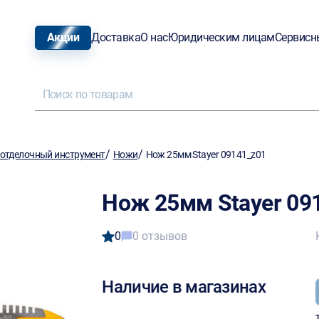
Акции
Доставка
О нас
Юридическим лицам
Сервисн
/
/
отделочный инструмент
Ножи
Нож 25мм Stayer 09141_z01
Нож 25мм Stayer 09
0
0 отзывов
Наличие в магазинах