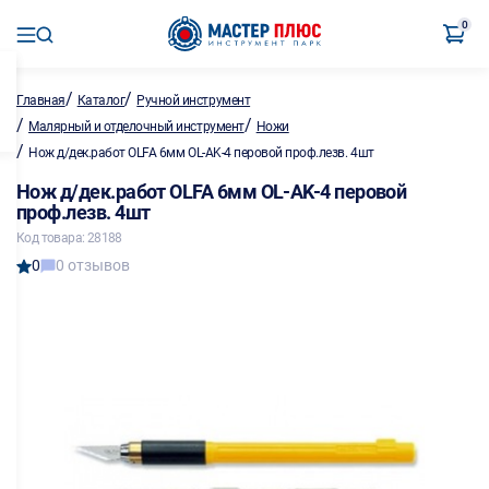
0
/
/
Главная
Каталог
Ручной инструмент
/
/
Малярный и отделочный инструмент
Ножи
/
Нож д/дек.работ OLFA 6мм OL-AK-4 перовой проф.лезв. 4шт
Нож д/дек.работ OLFA 6мм OL-AK-4 перовой
проф.лезв. 4шт
Код товара: 28188
0
0 отзывов