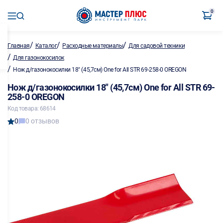
0
/
/
/
Главная
Каталог
Расходные материалы
Для садовой техники
/
Для газонокосилок
/
Нож д/газонокосилки 18" (45,7см) One for All STR 69-258-0 OREGON
Нож д/газонокосилки 18" (45,7см) One for All STR 69-
258-0 OREGON
Код товара: 68614
0
0 отзывов