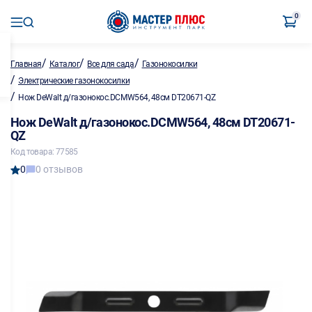
0
/
/
/
Главная
Каталог
Все для сада
Газонокосилки
/
Электрические газонокосилки
/
Нож DeWalt д/газонокос.DCMW564, 48см DT20671-QZ
Нож DeWalt д/газонокос.DCMW564, 48см DT20671-
QZ
Код товара: 77585
0
0 отзывов