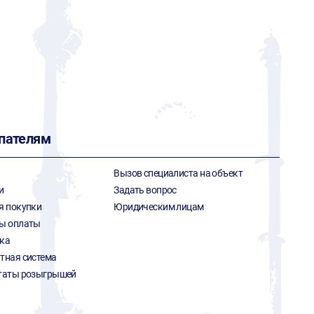
G
пателям
Вызов специалиста на объект
и
Задать вопрос
я покупки
Юридическим лицам
ы оплаты
ка
тная система
таты розыгрышей