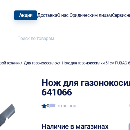
Акции
Доставка
О нас
Юридическим лицам
Сервисн
/
/
вой техники
Для газонокосилок
Нож для газонокосилки 51см FUBAG 
Нож для газонокоси
641066
0
0 отзывов
Наличие в магазинах