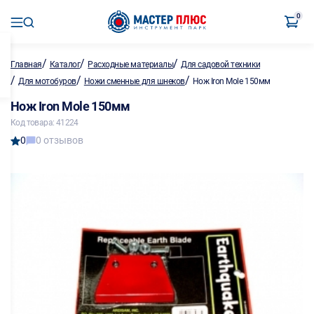
0
/
/
/
Главная
Каталог
Расходные материалы
Для садовой техники
/
/
/
Для мотобуров
Ножи сменные для шнеков
Нож Iron Mole 150мм
Нож Iron Mole 150мм
Код товара: 41224
0
0 отзывов