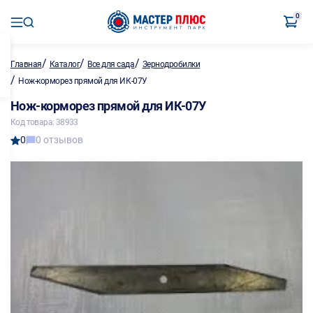
0
/
/
/
Главная
Каталог
Все для сада
Зернодробилки
/
Нож-корморез прямой для ИК-07У
Нож-корморез прямой для ИК-07У
Код товара: 38933
0
0 отзывов