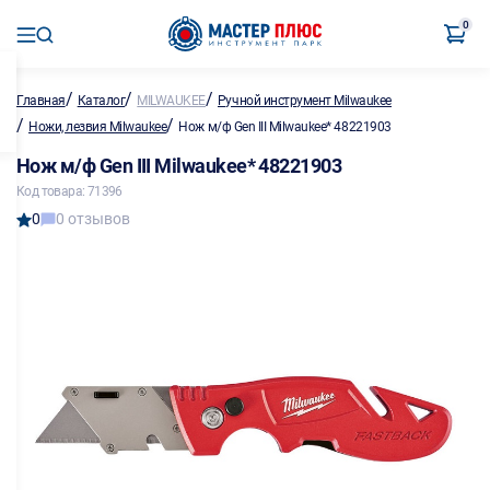
0
/
/
/
Главная
Каталог
MILWAUKEE
Ручной инструмент Milwaukee
/
/
Ножи, лезвия Milwaukee
Нож м/ф Gen III Milwaukee* 48221903
Нож м/ф Gen III Milwaukee* 48221903
Код товара: 71396
0
0 отзывов