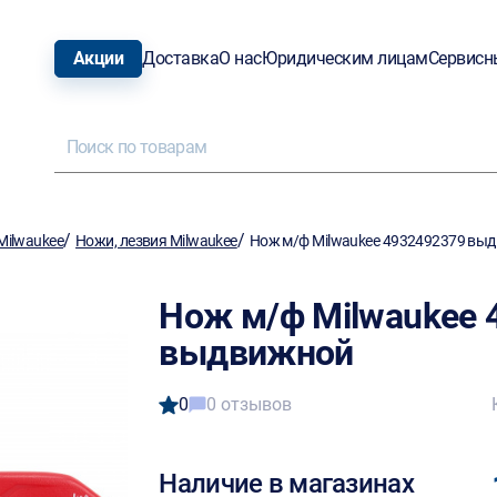
Акции
Доставка
О нас
Юридическим лицам
Сервисн
/
/
Milwaukee
Ножи, лезвия Milwaukee
Нож м/ф Milwaukee 4932492379 вы
Нож м/ф Milwaukee 
выдвижной
0
0 отзывов
Наличие в магазинах