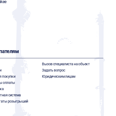
ukee
пателям
Вызов специалиста на объект
и
Задать вопрос
я покупки
Юридическим лицам
ы оплаты
ка
тная система
таты розыгрышей