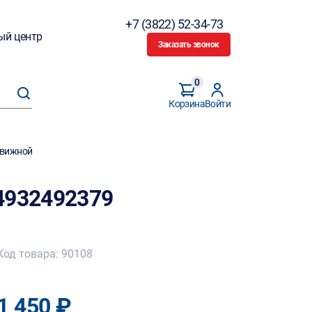
+7 (3822) 52-34-73
ый центр
Заказать звонок
0
Корзина
Войти
движной
4932492379
Код товара: 90108
1 450 ₽