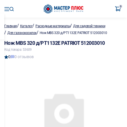
0
/
/
/
Главная
Каталог
Расходные материалы
Для садовой техники
/
/
Для газонокосилок
Нож MBS 320 д/PT1132E PATRIOT 512003010
Нож MBS 320 д/PT1132E PATRIOT 512003010
Код товара: 53609
0
0 отзывов