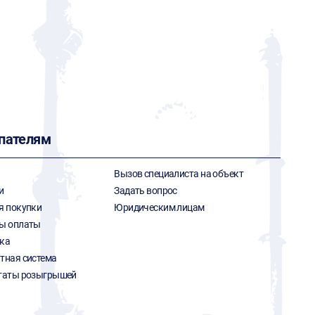
пателям
Вызов специалиста на объект
и
Задать вопрос
я покупки
Юридическим лицам
ы оплаты
ка
тная система
таты розыгрышей