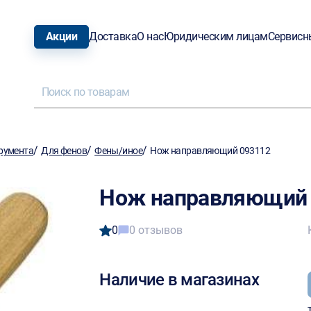
Акции
Доставка
О нас
Юридическим лицам
Сервисн
/
/
/
румента
Для фенов
Фены/иное
Нож направляющий 093112
Нож направляющий 
0
0 отзывов
Наличие в магазинах