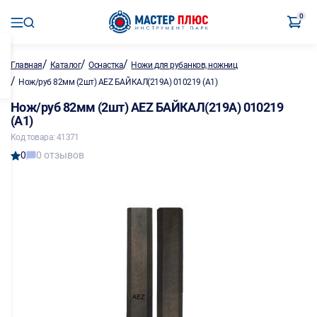
0
/
/
/
Главная
Каталог
Оснастка
Ножи для рубанков, ножниц
/
Нож/руб 82мм (2шт) AEZ БАЙКАЛ(219А) 010219 (А1)
Нож/руб 82мм (2шт) AEZ БАЙКАЛ(219А) 010219
(А1)
Код товара: 41371
0
0 отзывов