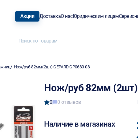
Акции
Доставка
О нас
Юридическим лицам
Сервисн
/
ожниц
Нож/руб 82мм (2шт) GEPARD GP0680-08
Нож/руб 82мм (2шт)
0
0 отзывов
Наличие в магазинах