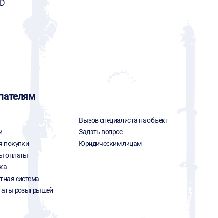
RD
пателям
Вызов специалиста на объект
и
Задать вопрос
я покупки
Юридическим лицам
ы оплаты
ка
тная система
таты розыгрышей