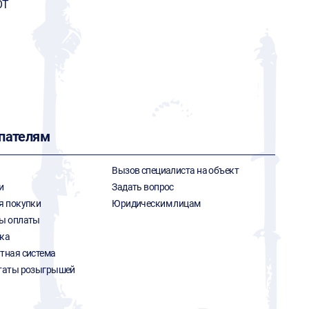
OT
пателям
Вызов специалиста на объект
и
Задать вопрос
я покупки
Юридическим лицам
ы оплаты
ка
тная система
таты розыгрышей