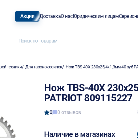
Акции
Доставка
О нас
Юридическим лицам
Сервисн
/
/
вой техники
Для газонокосилок
Нож TBS-40X 230х25,4х1,3мм 40 зуб P
Нож TBS-40X 230х25
PATRIOT 809115227
0
0 отзывов
Наличие в магазинах