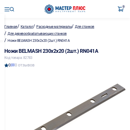
0
/
/
/
Главная
Каталог
Расходные материалы
Для станков
/
Для деревообрабатывающих станков
/
Ножи BELMASH 230х2х20 (2шт.) RN041A
Ножи BELMASH 230х2х20 (2шт.) RN041A
Код товара: 82783
0
0 отзывов