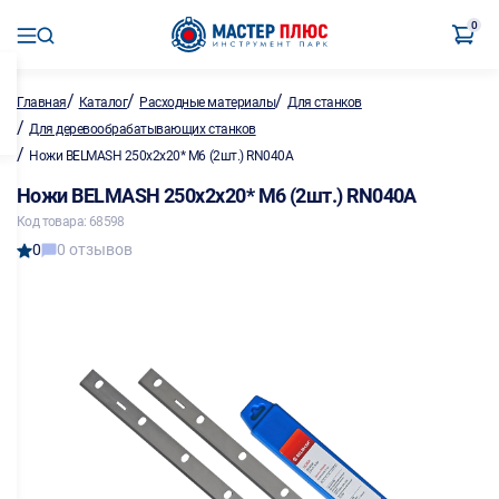
0
/
/
/
Главная
Каталог
Расходные материалы
Для станков
/
Для деревообрабатывающих станков
/
Ножи BELMASH 250х2х20* М6 (2шт.) RN040A
Ножи BELMASH 250х2х20* М6 (2шт.) RN040A
Код товара: 68598
0
0 отзывов