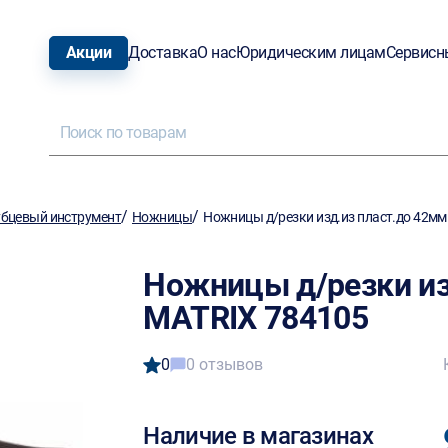
Акции
Доставка
О нас
Юридическим лицам
Сервисн
/
/
бцевый инструмент
Ножницы
Ножницы д/резки изд.из пласт.до 42мм
Ножницы д/резки из
MATRIX 784105
0
0 отзывов
Наличие в магазинах