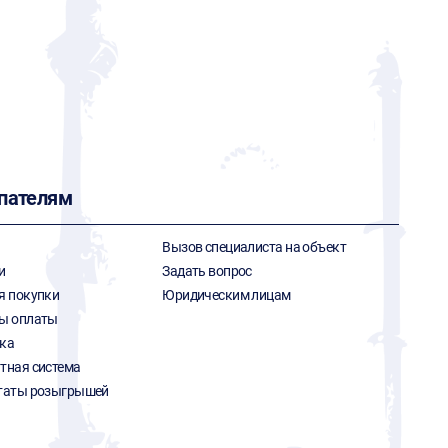
пателям
Вызов специалиста на объект
и
Задать вопрос
я покупки
Юридическим лицам
ы оплаты
ка
тная система
таты розыгрышей