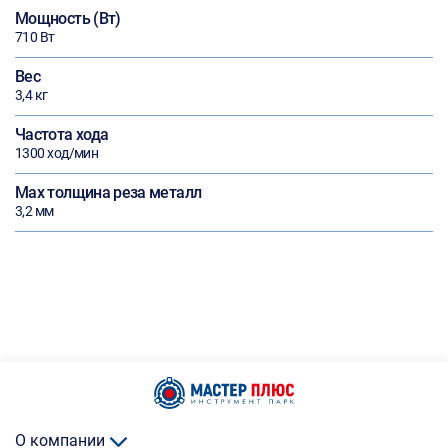
Мощность (Вт)
710 Вт
Вес
3,4 кг
Частота хода
1300 ход/мин
Max толщина реза металл
3,2 мм
О компании