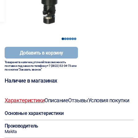
1
2
3
4
5
6
Добавить в корзину
Товара нет в наличии, уточняйте возможность
поставки под заказ по телефону
+7 (3822) 52-34-73
или
по кнопке "Заказать звонок"
Наличие в магазинах
Характеристики
Описание
Отзывы
Условия покупки
Основные характеристики
Производитель
Makita