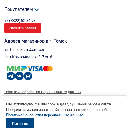
Покупателям
+7 (3822) 52-34-73
Заказать звонок
Адреса магазинов в г. Томск
ул. Шевченко, 44 ст. 46
пр-т Комсомольский, 7 ст. 6
Политика обработки персональных данных
Согласие на обработку персональных данных
Согласие на получение рассылки
Мы используем файлы cookie для улучшения работы сайта.
Продолжая использовать сайт, вы соглашаетесь с нашей
© 1996 - 2026 инструмент парк «Мастер Плюс» Россия, г. Томск, ул. Шевченко, 44 ст. 46, (3822) 52-34-
Политикой обработки персональных данных
.
73 okp@masterplus.tomsk.ru ИП Брусницын Д.Н. ИНН 701700002741
Разработано в Sibcode.team
Понятно