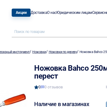
Акции
Доставка
О нас
Юридическим лицам
Сервисн
/
/
/
есарный инструмент
Ножовки
Ножовки по дереву
Ножовка Bahco 25
Ножовка Bahco 250м
перест
0
0 отзывов
Наличие в магазинах