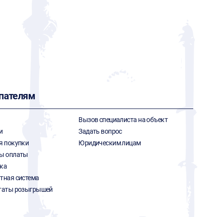
пателям
Вызов специалиста на объект
и
Задать вопрос
я покупки
Юридическим лицам
ы оплаты
ка
тная система
таты розыгрышей