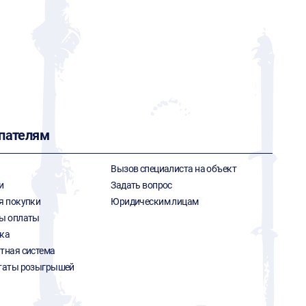
пателям
Вызов специалиста на объект
и
Задать вопрос
я покупки
Юридическим лицам
ы оплаты
ка
тная система
таты розыгрышей