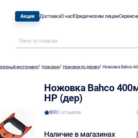
Акции
Доставка
О нас
Юридическим лицам
Сервисн
/
/
/
есарный инструмент
Ножовки
Ножовки по дереву
Ножовка Bahco 400
Ножовка Bahco 400м
HP (дер)
0
0 отзывов
Наличие в магазинах