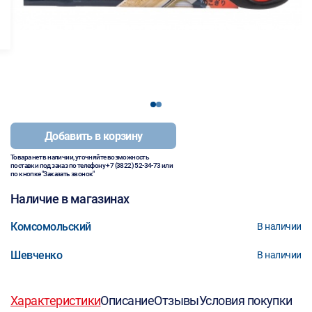
1
2
Добавить в корзину
Товара нет в наличии, уточняйте возможность
поставки под заказ по телефону
+7 (3822) 52-34-73
или
по кнопке "Заказать звонок"
Наличие в магазинах
Комсомольский
В наличии
Шевченко
В наличии
Характеристики
Описание
Отзывы
Условия покупки