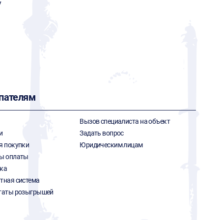
y
пателям
Вызов специалиста на объект
и
Задать вопрос
я покупки
Юридическим лицам
ы оплаты
ка
тная система
таты розыгрышей