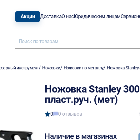
Акции
Доставка
О нас
Юридическим лицам
Сервисн
/
/
/
есарный инструмент
Ножовки
Ножовки по металлу
Ножовка Stanley 
Ножовка Stanley 300
пласт.руч. (мет)
0
0 отзывов
Наличие в магазинах