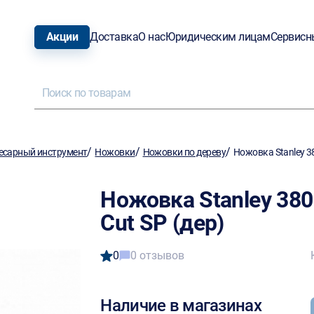
Акции
Доставка
О нас
Юридическим лицам
Сервисн
/
/
/
есарный инструмент
Ножовки
Ножовки по дереву
Ножовка Stanley 38
Ножовка Stanley 380м
Cut SP (дер)
0
0 отзывов
Наличие в магазинах