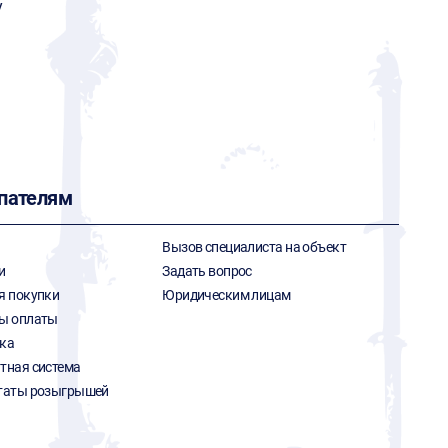
y
пателям
Вызов специалиста на объект
и
Задать вопрос
я покупки
Юридическим лицам
ы оплаты
ка
тная система
таты розыгрышей