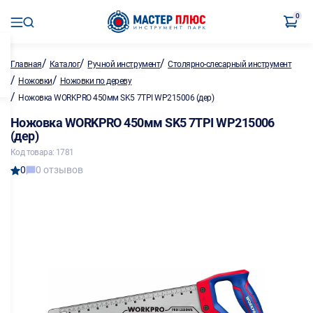
0
/
/
/
Главная
Каталог
Ручной инструмент
Столярно-слесарный инструмент
/
/
Ножовки
Ножовки по дереву
/
Ножовка WORKPRO 450мм SK5 7TPI WP215006 (дер)
Ножовка WORKPRO 450мм SK5 7TPI WP215006
(дер)
Код товара: 1781
0
0 отзывов