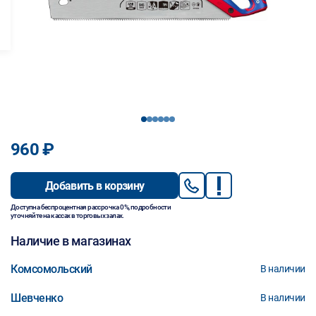
1
2
3
4
5
6
960 ₽
Добавить в корзину
Доступна беспроцентная рассрочка 0%, подробности
уточняйте на кассах в торговых залах.
Наличие в магазинах
Комсомольский
В наличии
Шевченко
В наличии