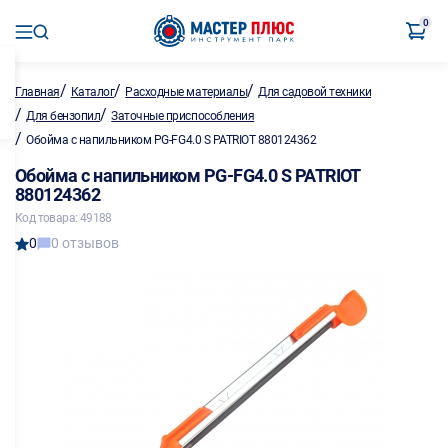
0
/
/
/
Главная
Каталог
Расходные материалы
Для садовой техники
/
/
Для бензопил
Заточные приспособления
/
Обойма с напильником PG-FG4.0 S PATRIOT 880124362
Обойма с напильником PG-FG4.0 S PATRIOT
880124362
Код товара: 49188
0
0 отзывов