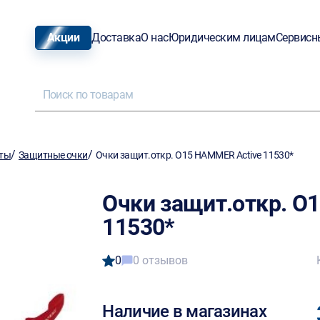
Акции
Доставка
О нас
Юридическим лицам
Сервисн
/
/
иты
Защитные очки
Очки защит.откр. O15 HAMMER Active 11530*
Очки защит.откр. O
11530*
0
0 отзывов
Наличие в магазинах