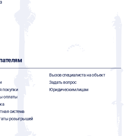
з
пателям
Вызов специалиста на объект
и
Задать вопрос
я покупки
Юридическим лицам
ы оплаты
ка
тная система
таты розыгрышей