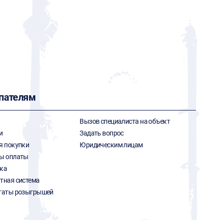
пателям
Вызов специалиста на объект
и
Задать вопрос
я покупки
Юридическим лицам
ы оплаты
ка
тная система
таты розыгрышей