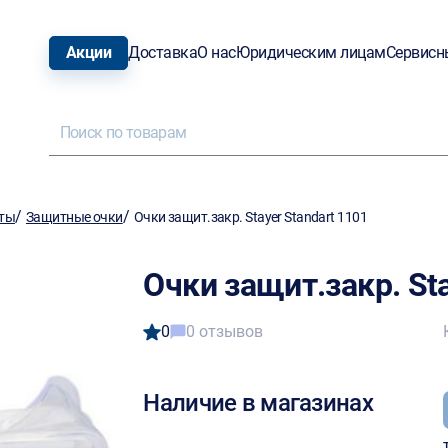
Акции
Доставка
О нас
Юридическим лицам
Сервисн
/
/
иты
Защитные очки
Очки защит.закр. Stayer Standart 1101
Очки защит.закр. Sta
0
0 отзывов
Наличие в магазинах