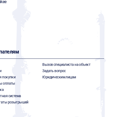
ukee
пателям
Вызов специалиста на объект
и
Задать вопрос
я покупки
Юридическим лицам
ы оплаты
ка
тная система
таты розыгрышей