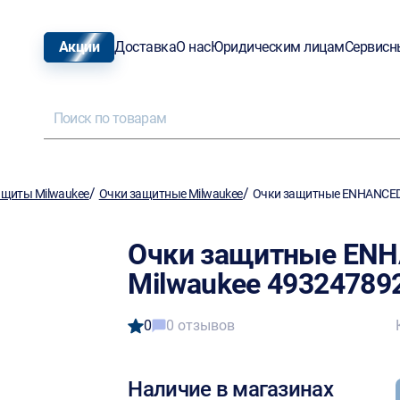
Акции
Доставка
О нас
Юридическим лицам
Сервисн
/
/
ащиты Milwaukee
Очки защитные Milwaukee
Очки защитные ENHANCED 
Очки защитные ENH
Milwaukee 49324789
0
0 отзывов
Наличие в магазинах